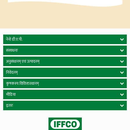
नेनो डी.ए.पी.
संसाधनाः
अनुसंधानम् एवं उत्पादनम्
निवेदनम्
कृषकस्य विविक्तस्थानम्
मीडिया
इतरः