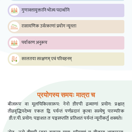
गुणावत्तायुक्तानि भोज्य पदार्थानि ​
रासायणिक उर्वरकाणां प्रयोग न्यूनता
पर्यावरण अनुरूपः
सरलतया सरक्षणम् एवं परिवहनम्
प्रयोगस्य समयः मात्रा च
बीजरूपः वा मूलचिकित्सारूप: नेनो डीएपी द्रव्याणां प्रयोग: प्रश्चात्
तीव्रवृद्धिपदेभ्यः एकतः द्वि पर्यन्तं पर्णप्रदानं कृत्वा सस्येषु पारम्परिक
डी.ए.पी. प्रयोग: पञ्चाशत तः पञ्चसप्ततिः प्रतिशतं पर्यन्तं न्यूनीकर्तुं शक्यते।