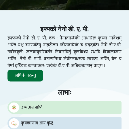
इफ्फ्को नेनो डी. ए. पी.
इफ्फको नेनो डी. ए. पी. एक : नेनातान्त्रिकी आधारितः कृष्याः निवेशम्
अस्ति यश्च वनस्पतिषु नाइट्रोजन फोस्फारिकं च प्रददाति। नेनो डी.ए.पी.
नवीनकृषे: जलवायुपरिवर्तनं निवारयितुं कृषकेभ्यः स्थायि विकल्परूपः
अस्ति। नेनो डी. ए.पी. वनस्पतिभ्यः जैवोप्लब्धरूपः स्वरूपः अस्ति, येन च
तेषां इच्छितः कण्वाकार: प्रत्येकं डी.ए.पी. अधिककणान् प्राप्नुम:।
अधिकं पठन्तु
लाभाः
उच्च अन्न प्राप्ति:
कृषकाणाम् आय वृद्धि: ​