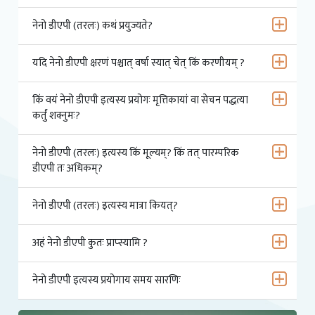
नेनो डीएपी (तरलः) कथं प्रयुज्यते?
यदि नेनो डीएपी क्षरणं पश्चात् वर्षा स्यात् चेत् किं करणीयम् ?
किं वयं नेनो डीएपी इत्यस्य प्रयोगः मृत्तिकायां वा सेचन पद्धत्या
कर्तुं शक्नुमः?
नेनो डीएपी (तरलः) इत्यस्य किं मूल्यम्? किं तत् पारम्परिक
डीएपी तः अधिकम्?
नेनो डीएपी (तरलः) इत्यस्य मात्रा कियत्?
अहं नेनो डीएपी कुतः प्राप्स्यामि ?
नेनो डीएपी इत्यस्य प्रयोगाय समय सारणिः