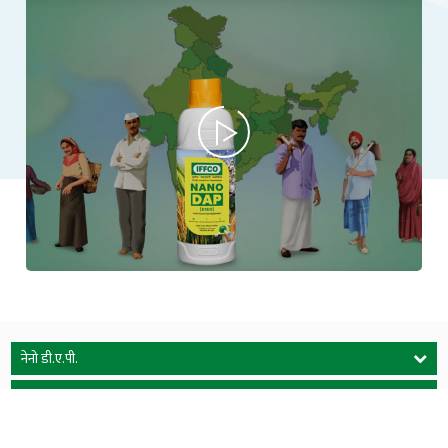
नेनो डी.ए.पी.
संसाधनाः
अनुसंधानम् एवं उत्पादनम्