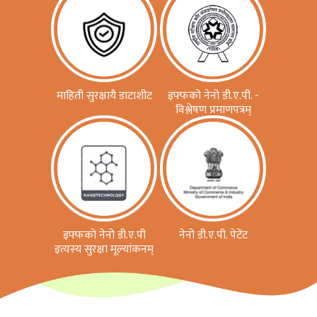
माहिती सुरक्षायै डाटाशीट
इफ्फको नेनो डी.ए.पी. -
विश्लेषण प्रमाणपत्रम्
इफ्फको नेनो डी.ए.पी
नेनो डी.ए.पी. पेटेंट
इत्यस्य सुरक्षा मूल्यांकनम्