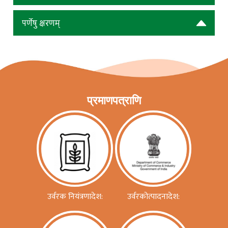
पर्णेषु क्षरणम्
प्रमाणपत्राणि
उर्वरक नियंत्रणादेश:
उर्वरकोत्पादनादेश: