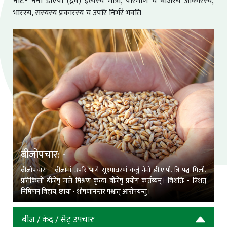
नोटः- ननो डीएपी (द्रव) इत्यस्य मात्रा, परिमाणं च बीजस्य आकारस्य,
भारस्य, सस्यस्य प्रकारस्य च उपरि निर्भरं भवति
बीजोपचार: -
बीजोपचार: - बीजानां उपरि भागे सूक्ष्मावरणं कर्तुं नेनो डी.ए.पी. त्रि-पञ्च मिली.
प्रतिकिलो बीजेषु जले मिश्रणं कृत्वा बीजेषु प्रयोगं कर्त्तव्यम्। विशतिः - त्रिंशत्
निमिषान् विहाय, छाया - शोषणानन्तरं पश्चात् आरोपयन्तु।
बीज / कंद / सेट् उपचारः