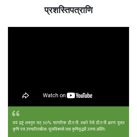
प्रशस्तिपत्राणि
वयं द्रष्टुं शक्नुम यत् 50% पारंपरिक डी.ए.पी. स्थाने नेनो डी.ए.पी क्षरणं युक्ता
कृषिः एवं उपचारितबीजा: मूलविकासे तथा कृषिवृद्ध्यै उत्तमा अस्ति।