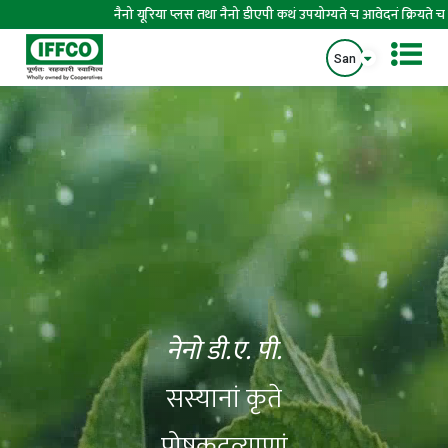
नैनो यूरिया प्लस तथा नैनो डीएपी कथं उपयोग्यते च आवेदनं क्रियते च इत्यस्य वीडिय
San
नेनो डी.ए. पी.
परिशुद्धता एवं
स्थायी कृषे: