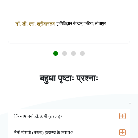
कृषिविज्ञान केन्द्रम् कटिया, सीतापुर
डॉ. डी. एस. श्रीवास्तव
बहुधा पृष्टाः प्रश्नाः
किं नाम नेनो डी. ए. पी.(तरल:)?
नेनो डीएपी (तरलः) इत्यस्य के लाभा:?