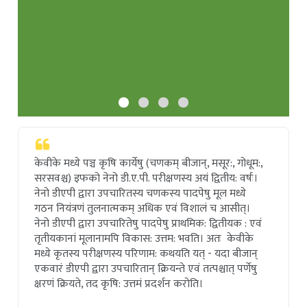
केवीके मध्ये पञ्च कृषि कार्येषु (चणकम् बीजान्, मसूर:, गोधूम:,
सरसवश्च) इफको नेनो डी.ए.पी. परीक्षणस्य अयं द्वितीय: वर्षः।
नेनो डीएपी द्वारा उपचारितस्य चणकस्य पादपेषु मूल मध्ये
गठन नियंत्रणं तुलनात्मकम् अधिक एवं विशालं च आसीत्।
नेनो डीएपी द्वारा उपचारितेषु पादपेषु प्राथमिक: द्वितीयक : एवं
तृतीयकानां मूलानामपि विकास: उत्तम: भवति। अतः केवीके
मध्ये कृतस्य परीक्षणस्य परिणाम: कथयति यत् - यदा बीजान्
एकवारं डीएपी द्वारा उपचारितान् क्रियन्ते एवं तत्पश्चात् पर्णेषु
क्षरणं क्रियते, तद कृषि: उत्तमं प्रदर्शन करोति।