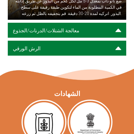
ضع نانو داب بمعدل 3-5 مل لكل كجم من البذور عن طريق إذابته
في الكمية المطلوبة من الماء لتكوين طبقة رقيقة على سطح
البذور. اتركيه لمدة 20-30 دقيقة. قم بتجفيفه بالظل ثم زرعه.
معالجة الشتلات/الدرنات/الجذوع
الرش الورقي
الشهادات