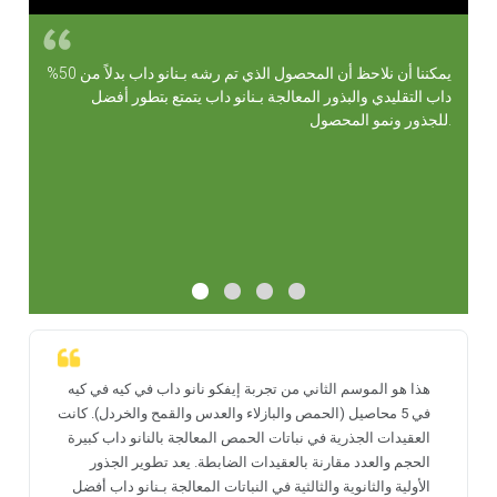
يمكننا أن نلاحظ أن المحصول الذي تم رشه بـنانو داب بدلاً من 50%
داب التقليدي والبذور المعالجة بـنانو داب يتمتع بتطور أفضل
للجذور ونمو المحصول.
هذا هو الموسم الثاني من تجربة إيفكو نانو داب في كيه في كيه
في 5 محاصيل (الحمص والبازلاء والعدس والقمح والخردل). كانت
العقيدات الجذرية في نباتات الحمص المعالجة بالنانو داب كبيرة
الحجم والعدد مقارنة بالعقيدات الضابطة. يعد تطوير الجذور
الأولية والثانوية والثالثية في النباتات المعالجة بـنانو داب أفضل