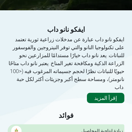
ايفكو نانو داب
ايفكو نانو داب عبارة عن مدخلات زراعية ثورية تعتمد
على تكنولوجيا النانو والتي توفر النيتروجين والفوسفور
للنباتات. يعد نانو داب خيارًا مستدامًا للمزارعين نحو
الزراعة الذكية ومكافحة تغير المناخ. يعتبر نانو داب متاحًا
حيويًا للنباتات نظرًا لحجم جسيماته المرغوب فيه (<100
نانومتر)، ومساحة سطح أكبر وجزيئات أكثر لكل حبة
داب.
إقرأ المزيد
فوائد
زيادة إنتاجية المحاصيل