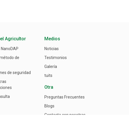
el Agricultor
Medios
e NanoDAP
Noticias
 método de
Testimonios
Galería
nes de seguridad
tuits
tras
Otra
aciones
nsulta
Preguntas Frecuentes
Blogs
Contacta con nosotras