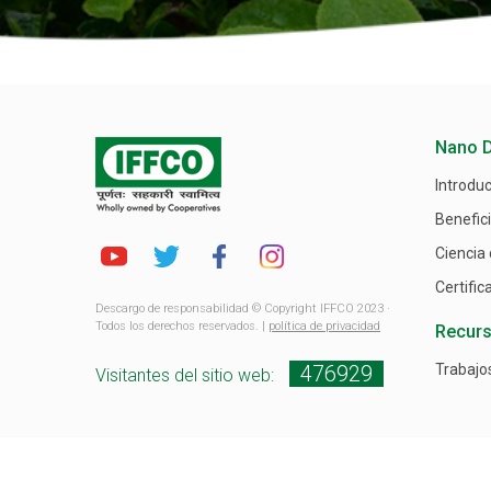
Nano 
Introdu
Benefic
Ciencia
Certific
Descargo de responsabilidad © Copyright IFFCO 2023 ·
Todos los derechos reservados. |
política de privacidad
Recur
476929
Trabajo
Visitantes del sitio web: