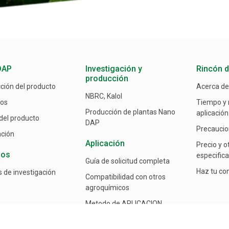
DAP
Investigación y
Rincón d
producción
cción del producto
Acerca d
NBRC, Kalol
ios
Tiempo y
Producción de plantas Nano
aplicación
 del producto
DAP
Precaucio
ación
Aplicación
Precio y o
sos
especific
Guía de solicitud completa
Haz tu co
s de investigación
Compatibilidad con otros
agroquímicos
Metodo de APLICACION